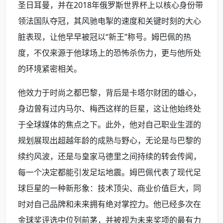
圣日耳曼，并在2018年俄罗斯世界杯上以核心身份带
领法国队夺冠，其风驰电掣的速度和关键时刻的大心
脏表现，让他早早被冠以“新王”称号。姆巴佩的热
度，不仅来源于他球场上的恐怖杀伤力，更与他所处
的环境紧密相关。
他效力于时尚之都巴黎，背后是卡塔尔财团的雄心，
身边曾有过内马尔、梅西这样的巨星，这让他始终处
于全球媒体的焦点之下。此外，他对自己职业生涯的
规划展现出超越年龄的成熟与野心，无论是与巴黎的
续约风波，还是与皇家马德里之间持续的转会传闻，
每一个决定都能引发足坛地震。姆巴佩代表了现代足
球巨星的一种新形象：技术顶尖、商业价值巨大，同
时对自己品牌和未来拥有绝对掌控力。他已经多次在
金球奖评选中位列前茅，并被视为未来奖项的最有力