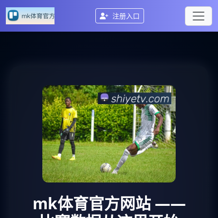
注册入口
mk体育官方网站
——